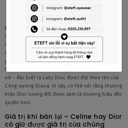
Độc quyền cũng có thể liên quan đến giá trị và giá
cả. Nếu độc quyền được hiểu là khả năng mua
được một món đồ đặc biệt với một mức giá cao,
thì Dior có thể được coi là độc quyền hơn vì sản
phẩm của họ thường có giá cao hơn. Bên cạnh đó,
Dior còn có một hào quang nhất định xung quanh
nó – đặc biệt là Lady Dior, được đặt theo tên của
Công nương Diana. Vì vậy, có thể nói rằng thương
hiệu Dior tương đối được xem là thương hiệu độc
quyền hơn.
Giá trị khi bán lại – Celine hay Dior
có giữ được giá trị của chúng