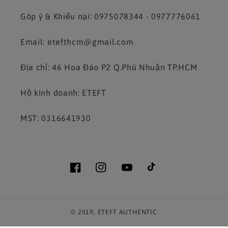
Góp ý & Khiếu nại: 0975078344 - 0977776061
Email: etefthcm@gmail.com
Địa chỉ: 46 Hoa Đào P2 Q.Phú Nhuận TP.HCM
Hộ kinh doanh: ETEFT
MST: 0316641930
Facebook
Instagram
YouTube
TikTok
© 2019,
ETEFT AUTHENTIC