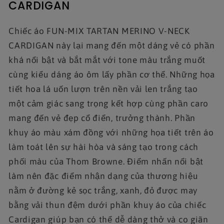
CARDIGAN
Chiếc áo FUN-MIX TARTAN MERINO V-NECK
CARDIGAN này lại mang đến một dáng vẻ có phần
khá nổi bật và bắt mắt với tone màu trắng muốt
cùng kiểu dáng áo ôm lấy phần cơ thể. Những họa
tiết hoa lá uốn lượn trên nền vải len trắng tạo
một cảm giác sang trọng kết hợp cùng phần caro
mang đến vẻ đẹp cổ điển, trưởng thành. Phần
khuy áo màu xám đồng với những họa tiết trên áo
làm toát lên sự hài hòa và sáng tạo trong cách
phối màu của Thom Browne. Điểm nhấn nổi bật
làm nên đặc điểm nhận dạng của thương hiệu
nằm ở đường kẻ sọc trắng, xanh, đỏ được may
bằng vải thun đệm dưới phần khuy áo của chiếc
Cardigan giúp bạn có thể dễ dàng thở và co giãn