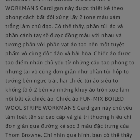
WORKMAN'S Cardigan này được thiết kế theo
phong cách bất đối xứng lấy 2 tone màu xám
trắng làm chủ đạo. Có thể thấy, phần túi áo và
phần cánh tay sẽ được đồng màu với nhau và
tương phản với phần vạt áo tạo nên một tuyệt
phẩm vô cùng độc đáo và hài hòa. Chiếc áo được
tạo điểm nhấn chủ yếu từ những cấu tạo phóng to
nhưng lại vô cùng đơn giản như phần túi hộp to
tướng bên ngực trái, hai chiếc túi áo siêu to
khổng lồ ở 2 bên và những khuy áo tròn xoe làm
nổi bật cả chiếc áo. Chiếc áo FUN-MIX BOILED
WOOL STRIPE WORKMAN'S Cardigan này chủ yếu
làm toát lên sự cao cấp và giá trị thương hiệu chỉ
đơn giản qua đường kẻ sọc 3 màu đặc trưng của
Thom Browne. Chỉ nhìn qua hình, bạn có thể thấy