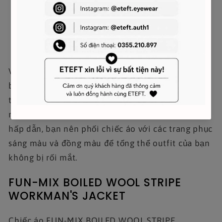
Với chiếc áo này, bạn có thể mặc nó cho những
buổi tiệc thân mật với gia đình, những ngày trời
trời lạnh hay chỉ đơn giản là mặc khoác ngoài để
ra đường. Để tránh trông quá lỗi thời hay kém
hấp dẫn, bạn nên phối chiếc áo với các trang phục
sáng màu và đồng màu để tổng thể outfit của bạn
không bị rối mắt.
FUN-MIX BOILED WOOL STRIPE
WORKMAN'S JACKET
Chiếc áo FUN-MIX BOILED WOOL STRIPE