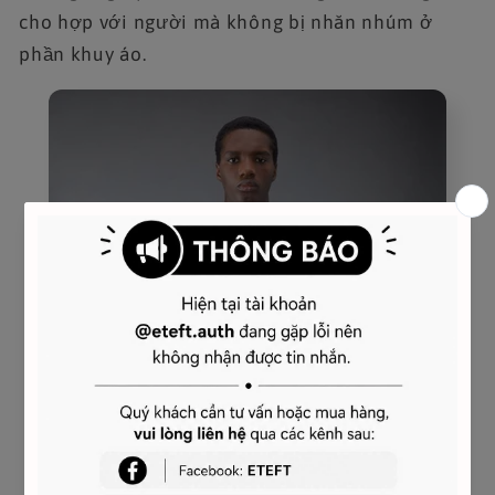
cho hợp với người mà không bị nhăn nhúm ở
phần khuy áo.