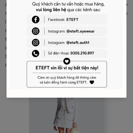
A-line. Với 8 túi bao gồm 4 túi lớn kèm 2 túi nhỏ ở
mặt trước và 2 túi ở mặt sau, giúp váy trở nên tiện
ích hơn bao giờ hết. Điểm nhấn đặc biệt là những
nút “Signature Lion” mạ vàng trên các túi phía
trước, tạo một nét lịch lãm và sang trọng. Việc sử
dụng nút “Signature Lion” mạ vàng và móc kín ẩn
trên phần cài tạo điểm ấn tượng về phần sang
chảnh và tinh tế cho mẫu váy.