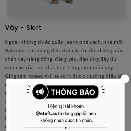
Váy - Skirt
Ngoài những chiếc quần jeans phá cách, nhà mốt
Balmain còn mang đến cho các tín đồ những mẫu
chân váy năng động, đáng yêu, đáp ứng đầy đủ
nhu cầu của các phải đẹp. Cũng như mẫu váy
Gingham tweed A-line skirt được thương hiệu sử
dụng các loại vải cao cấp để làm nên sản phẩm,
khiến cho mẫu váy này không chỉ đảm bảo sự
thoải mái mà còn tạo nên sự bền bỉ và độ bóng
bẩy cho mình. Thiết kế này thể hiện sự kết hợp
hoàn hảo giữa vẻ đẹp truyền thống của họa tiết
Gingham tweed và sự hiện đại của kiểu dáng váy