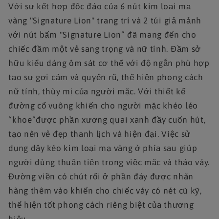
Với sự kết hợp độc đáo của 6 nút kim loại mạ
vàng "Signature Lion" trang trí và 2 túi giả mảnh
với nút bấm "Signature Lion” đã mang đến cho
chiếc đầm một vẻ sang trọng và nữ tính. Đầm sở
hữu kiểu dáng ôm sát cơ thể với độ ngắn phù hợp
tạo sự gợi cảm và quyến rũ, thể hiện phong cách
nữ tính, thùy mị của người mặc. Với thiết kế
đường cổ vuông khiến cho người mặc khéo léo
“khoe”được phần xương quai xanh đầy cuốn hút,
tạo nên vẻ đẹp thanh lịch và hiện đại. Việc sử
dụng dây kéo kim loại mạ vàng ở phía sau giúp
người dùng thuận tiện trong việc mặc và tháo váy.
Đường viền có chút rối ở phần đáy được nhãn
hàng thêm vào khiến cho chiếc váy có nét cũ kỹ,
thể hiện tốt phong cách riêng biệt của thương