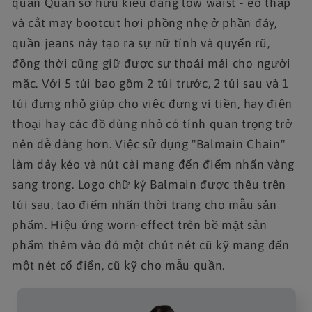
quần Quần sở hữu kiểu dáng low waist - eo thấp
và cắt may bootcut hơi phồng nhẹ ở phần đáy,
quần jeans này tạo ra sự nữ tính và quyến rũ,
đồng thời cũng giữ được sự thoải mái cho người
mặc. Với 5 túi bao gồm 2 túi trước, 2 túi sau và 1
túi đựng nhỏ giúp cho việc đựng ví tiền, hay điện
thoại hay các đồ dùng nhỏ có tính quan trọng trở
nên dễ dàng hơn. Việc sử dụng "Balmain Chain"
làm dây kéo và nút cài mang đến điểm nhấn vàng
sang trọng. Logo chữ ký Balmain được thêu trên
túi sau, tạo điểm nhấn thời trang cho mẫu sản
phẩm. Hiệu ứng worn-effect trên bề mặt sản
phẩm thêm vào đó một chút nét cũ kỹ mang đến
một nét cổ điển, cũ kỹ cho mẫu quần.