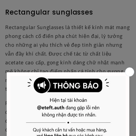
Rectangular sunglasses
Rectangular Sunglasses là thiết kế kính mát mang
phong cách cổ điển pha chút hiện đại, lý tưởng
cho những ai yêu thích vẻ đẹp tinh giản nhưng
vẫn đầy khí chất. Được chế tác từ chất liệu
acetate cao cấp, gọng kính dáng chữ nhật mạnh
mẽ không chỉ tạo điểm nhấn cá tính cho gương
mặt mà còn đảm bảo độ bền và sự thoải mái
trong suốt quá trình sử dụng.
Phiên bản màu Havana mang sắc nâu vân độc
đáo, gợi cảm giác ấm áp, sang trọng và rất dễ phối
đồ – từ trang phục đời thường cho đến những set
đồ thanh lịch. Thiết kế international fit phù hợp