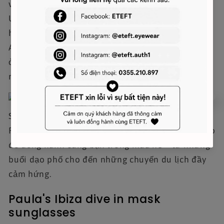
với nhiều dáng mặt, cùng lớp tráng bảo vệ
UVA/UVB toàn diện, giúp bảo vệ đôi mắt khỏi tác
hại từ ánh nắng một cách tối ưu. Chi tiết logo
Anagram bằng kim loại mạ vàng được gắn tinh tế
ở phần gọng kính, là điểm nhấn đắt giá thể hiện
rõ nét đẳng cấp của nhà Loewe.
Sở hữu vẻ đẹp vừa thời thượng, vừa thực dụng,
Rectangular Sunglasses là món phụ kiện hoàn hảo
để đồng hành cùng bạn trong mùa hè – từ những
buổi dạo phố cho đến những chuyến du lịch đầy
cảm hứng.
Paula's Ibiza dive in mask
sunglasses