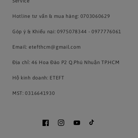
Service
Hotline tư vấn & mua hàng: 0703060629
Góp ý & Khiếu nại: 0975078344 - 0977776061
Email: etefthcm@gmail.com
Địa chỉ: 46 Hoa Đào P2 Q.Phú Nhuận TP.HCM
Hộ kinh doanh: ETEFT
MST: 0316641930
Facebook
Instagram
YouTube
TikTok