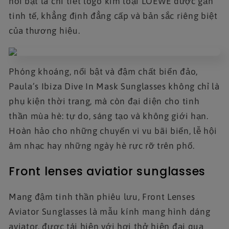
nổi bật là chi tiết logo kim loại LOEWE được gắn
tinh tế, khẳng định đẳng cấp và bản sắc riêng biệt
của thương hiệu.
Phóng khoáng, nổi bật và đậm chất biển đảo,
Paula’s Ibiza Dive In Mask Sunglasses không chỉ là
phụ kiện thời trang, mà còn đại diện cho tinh
thần mùa hè: tự do, sáng tạo và không giới hạn.
Hoàn hảo cho những chuyến vi vu bãi biển, lễ hội
âm nhạc hay những ngày hè rực rỡ trên phố.
Front lenses aviatior sunglasses
Mang đậm tinh thần phiêu lưu, Front Lenses
Aviator Sunglasses là mẫu kính mang hình dáng
aviator, được tái hiện với hơi thở hiện đại qua