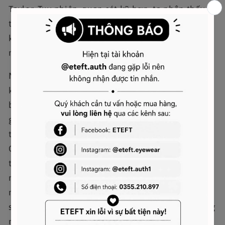
Taylor. Tuy nhiên, quan sát kỹ hơn, ta nhận thấy
thiết kế của XVESSEL phức tạp hơn, với đường
khâu khéo léo và màu sắc bắt mắt, hướng đến
nhiều đối tượng khách hàng.
Mặc dù có thiết kế phức tạp, nhưng XVESSEL
không mất đi nét năng động và phá cách. Đặc
biệt, phần tua rua sợi bất quy tắc đặt trên thân
giày thực sự tạo nên điểm nhấn khác biệt chỉ có
thể gọi tên giày XVESSEL hàng đầu. Đôi XVESSEL
G.O.P. Lows White Paisley đang được nhắc đến
trong nội dung này là một ví dụ điển hình. Màu đỏ
rất dịu mắt kết hợp với hoa văn đơn giản mà đẹp
mắt, chắc chắn sẽ khiến chị em mê mẩn. Lớp cao
su xếp tầng chống trơn trượt kết hợp với sắc hồng
nhẹ tạo nên tổng thể dịu dàng, tươi sáng. Điều