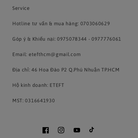
Service
Hotline tư vấn & mua hàng: 0703060629
Góp ý & Khiếu nại: 0975078344 - 0977776061
Email: etefthcm@gmail.com
Địa chỉ: 46 Hoa Đào P2 Q.Phú Nhuận TP.HCM
Hộ kinh doanh: ETEFT
MST: 0316641930
Facebook
Instagram
YouTube
TikTok