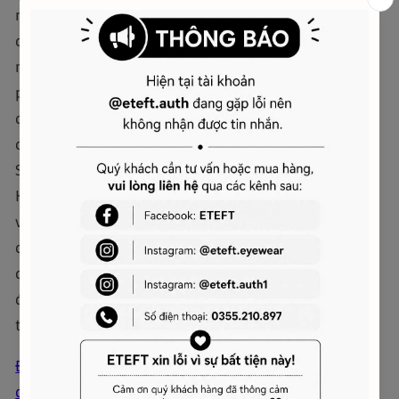
một tác phẩm sáng bóng, với ngọc trai giả có kích
cỡ lớn, giữ lại vẻ đắt đỏ mà ngọc trai thật thường
mang lại, trong khi giá trị của chúng chỉ là một
phần nhỏ so với ngọc trai tự nhiên. Hình ảnh logo
của chiếc choker này được lấy cảm hứng từ quả
cầu chủ quyền của Anh Quốc cùng với vành đai
Sao Thổ, tượng trưng cho sự quyền quý của
Hoàng gia Anh. Sự kết hợp giữa ngọc trai quý báu
và chất liệu kim loại đắt đỏ để tạo nên chiếc
choker này không chỉ thể hiện sự cá nhân và phá
cách mà còn truyền tải khao khát của Westwood
đem phong cách Punk nổi loạn vào thế giới
thượng lưu và cao cấp.
ĐỌC THÊM: "
Trang Sức Vivienne Westwood: Sự
quý phái đương đại"