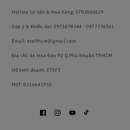
Hotline tư vấn & mua hàng: 0703060629
Góp ý & Khiếu nại: 0975078344 - 0977776061
Email: etefthcm@gmail.com
Địa chỉ: 46 Hoa Đào P2 Q.Phú Nhuận TP.HCM
Hộ kinh doanh: ETEFT
MST: 0316641930
Facebook
Instagram
YouTube
TikTok