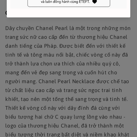
Channel
Dây chuyền Chanel Pearl là một trong những món
trang sức nữ cao cấp đến từ thương hiệu Chanel
danh tiếng của Pháp. Được biết đến với thiết kế
tinh tế và tông màu nổi bật, chiếc vòng cổ này đã
trở thành lựa chọn ưa thích của nhiều quý cô,
mang đến vẻ đẹp sang trọng và cuốn hút cho
người mang. Chanel Pearl Necklace được chế tạo
từ chất liệu cao cấp và trang sức ngọc trai tinh
khiết, tạo nên một tổng thể sang trọng và tinh tế.
Thiết kế vòng cổ này với dây đính đá cùng với
biểu tượng hai chữ C quay lưng lồng vào nhau -
logo của thương hiệu Chanel, đã trở thành một
biểu tượng thời trang bất diệt và niềm khao khát