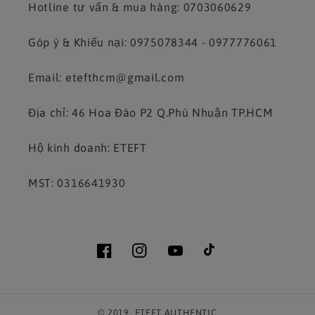
Hotline tư vấn & mua hàng: 0703060629
Góp ý & Khiếu nại: 0975078344 - 0977776061
Email: etefthcm@gmail.com
Địa chỉ: 46 Hoa Đào P2 Q.Phú Nhuận TP.HCM
Hộ kinh doanh: ETEFT
MST: 0316641930
Facebook
Instagram
YouTube
TikTok
© 2019,
ETEFT AUTHENTIC