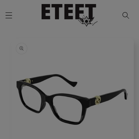
Skip to
content
Skip to
product
information