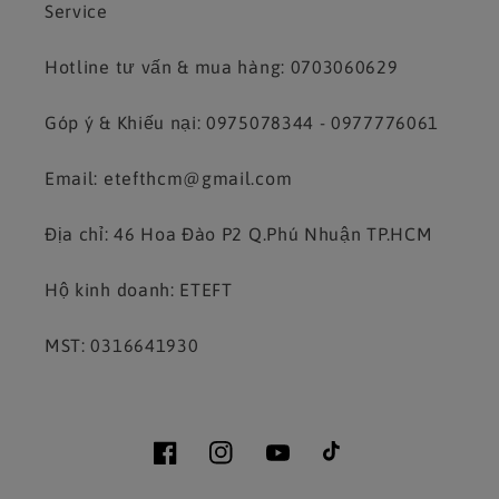
Service
Hotline tư vấn & mua hàng: 0703060629
Góp ý & Khiếu nại: 0975078344 - 0977776061
Email: etefthcm@gmail.com
Địa chỉ: 46 Hoa Đào P2 Q.Phú Nhuận TP.HCM
Hộ kinh doanh: ETEFT
MST: 0316641930
Facebook
Instagram
YouTube
TikTok