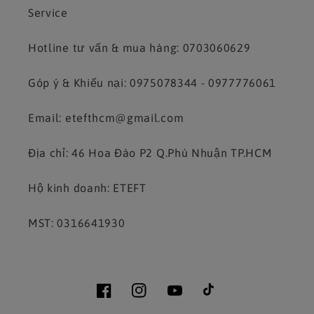
Service
Hotline tư vấn & mua hàng: 0703060629
Góp ý & Khiếu nại: 0975078344 - 0977776061
Email: etefthcm@gmail.com
Địa chỉ: 46 Hoa Đào P2 Q.Phú Nhuận TP.HCM
Hộ kinh doanh: ETEFT
MST: 0316641930
Facebook
Instagram
YouTube
TikTok