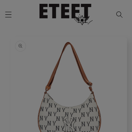
Skip to
content
Skip to
product
information