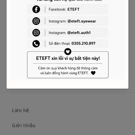
In stock
CONTACT US
CODE ID: 3ABQL023N-50CRS
Liên hệ
Giới thiệu