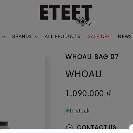
BRANDS
ALL PRODUCTS
SALE OFF
NEWS
WHOAU BAG 07
WHOAU
Regular
1.090.000 ₫
price
In stock
CONTACT US