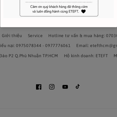
Giới thiệu
Service
Hotline tư vấn & mua hàng: 070
hiếu nại: 0975078344 - 0977776061
Email: etefthcm@g
a Đào P2 Q.Phú Nhuận TP.HCM
Hộ kinh doanh: ETEFT
M
Facebook
Instagram
YouTube
TikTok