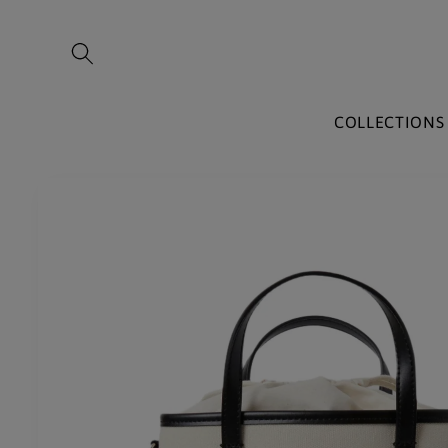
Skip to
content
COLLECTIONS
Skip to
product
information