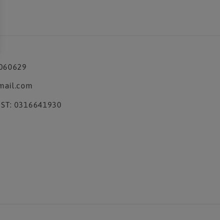
3060629
mail.com
ST: 0316641930